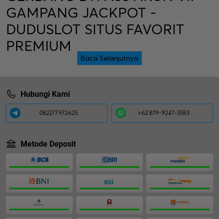
GAMPANG JACKPOT -
DUDUSLOT SITUS FAVORIT
PREMIUM
Baca Selanjutnya
DUDUSLOT: Era Baru Platform
Hubungi Kami
Game Online Berstandar Premium
082277972625
+62 819-9247-3583
Memasuki ekosistem digital yang kian berkembang pesat di
tahun 2026, kenyamanan dan eksklusivitas menjadi tolok ukur
utama bagi para penikmat hiburan virtual. Menjawab
Metode Deposit
kebutuhan tersebut,
DUDUSLOT
hadir memantapkan
posisinya sebagai situs favorit premium yang
memprioritaskan performa sistem di atas segalanya. Melalui
pembaharuan infrastruktur secara menyeluruh, platform ini
berhasil menciptakan lingkungan bermain yang tidak hanya
responsif, tetapi juga mampu memberikan jaminan keamanan
data yang maksimal bagi seluruh penggunanya secara
*real-
time*
.